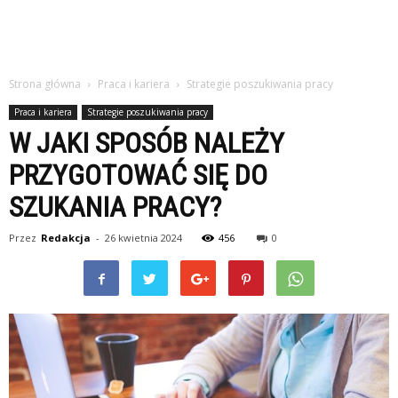
Strona główna
Praca i kariera
Strategie poszukiwania pracy
Praca i kariera
Strategie poszukiwania pracy
W JAKI SPOSÓB NALEŻY
PRZYGOTOWAĆ SIĘ DO
SZUKANIA PRACY?
Przez
Redakcja
-
26 kwietnia 2024
456
0