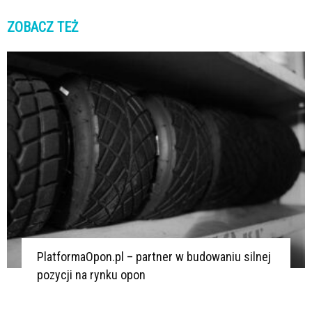
ZOBACZ TEŻ
K
K
PlatformaOpon.pl – partner w budowaniu silnej
pozycji na rynku opon