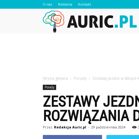
O nas
Reklama
Kontakt
A
Strona główna
Porady
Zestawy Jezdne w Sklepie
Porady
ZESTAWY JEZDN
ROZWIĄZANIA 
Przez
Redakcja Auric.pl
-
29 października 2024