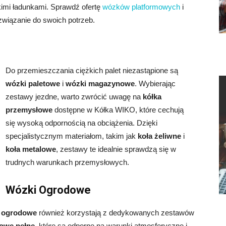
kimi ładunkami. Sprawdź ofertę
wózków platformowych
i
związanie do swoich potrzeb.
Do przemieszczania ciężkich palet niezastąpione są
wózki paletowe
i
wózki magazynowe
. Wybierając
zestawy jezdne, warto zwrócić uwagę na
kółka
przemysłowe
dostępne w Kółka WIKO, które cechują
się wysoką odpornością na obciążenia. Dzięki
specjalistycznym materiałom, takim jak
koła żeliwne
i
koła metalowe
, zestawy te idealnie sprawdzą się w
trudnych warunkach przemysłowych.
Wózki Ogrodowe
 ogrodowe
również korzystają z dedykowanych zestawów
owe pełne
, które są odporne na warunki atmosferyczne i