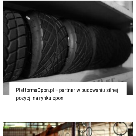
K
K
PlatformaOpon.pl – partner w budowaniu silnej
pozycji na rynku opon