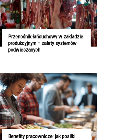
Przenośnik łańcuchowy w zakładzie
produkcyjnym – zalety systemów
podwieszanych
Benefity pracownicze: jak posiłki