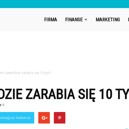
uric.pl
FIRMA
FINANSE
MARKETING
im zawodzie zarabia się 10 tys?
ZIE ZARABIA SIĘ 10 T
0
ierkaj) na Twitterze