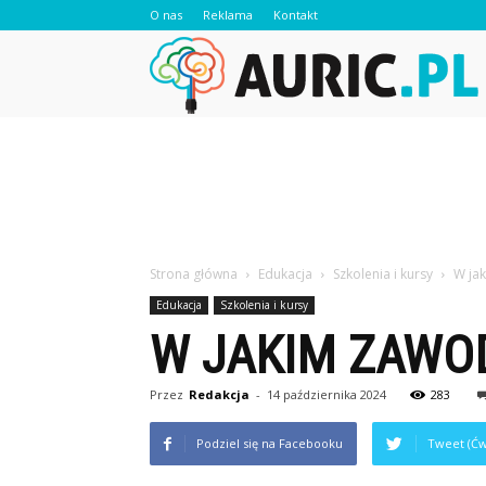
O nas
Reklama
Kontakt
A
Strona główna
Edukacja
Szkolenia i kursy
W jak
Edukacja
Szkolenia i kursy
W JAKIM ZAWOD
Przez
Redakcja
-
14 października 2024
283
Podziel się na Facebooku
Tweet (Ćw