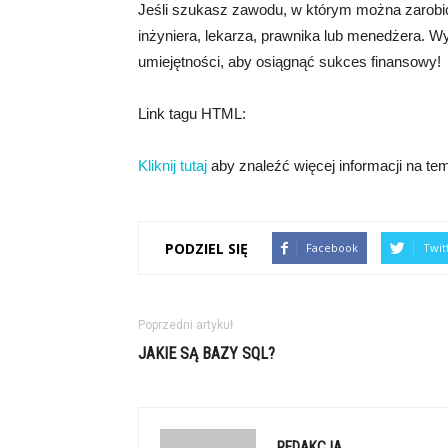
Jeśli szukasz zawodu, w którym można zarobić 
inżyniera, lekarza, prawnika lub menedżera. Wyb
umiejętności, aby osiągnąć sukces finansowy!
Link tagu HTML:
Kliknij tutaj
aby znaleźć więcej informacji na tem
PODZIEL SIĘ
Facebook
Twit
Poprzedni artykuł
JAKIE SĄ BAZY SQL?
REDAKCJA