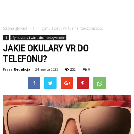
Strona główna
IT
Symulatory i wirtualna rzeczywistość
IT
Symulatory i wirtualna rzeczywistość
JAKIE OKULARY VR DO
TELEFONU?
Przez
Redakcja
-
24 marca 2025
252
0