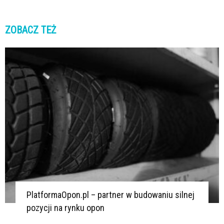
ZOBACZ TEŻ
K
K
PlatformaOpon.pl – partner w budowaniu silnej
pozycji na rynku opon