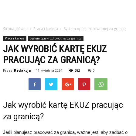
Strona główna
Praca i kariera
System opieki zdrowotnej za granicą
Praca i kariera
System opieki zdrowotnej za granicą
JAK WYROBIĆ KARTĘ EKUZ
PRACUJĄC ZA GRANICĄ?
Przez
Redakcja
-
11 kwietnia 2024
582
0
Jak wyrobić kartę EKUZ pracując
za granicą?
Jeśli planujesz pracować za granicą, ważne jest, aby zadbać o