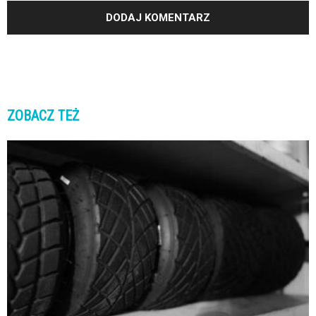
ZOBACZ TEŻ
K
K