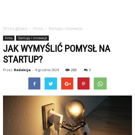
Strona główna
Firma
Startupy i innowacje
Firma
Startupy i innowacje
JAK WYMYŚLIĆ POMYSŁ NA
STARTUP?
Przez
Redakcja
-
8 grudnia 2024
263
0