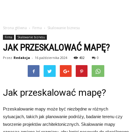
Strona główna
Firma
Skalowanie biznesu
Firma
Skalowanie biznesu
JAK PRZESKALOWAĆ MAPĘ?
Przez
Redakcja
-
16 października 2024
402
0
Jak przeskalować mapę?
Przeskalowanie mapy może być niezbędne w różnych
sytuacjach, takich jak planowanie podróży, badanie terenu czy
tworzenie projektów architektonicznych. Skalowanie mapy
oznacza zmianę jej rozmiaru, aby lepiej pasowała do określonego