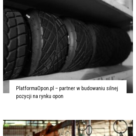
K
K
PlatformaOpon.pl – partner w budowaniu silnej
pozycji na rynku opon