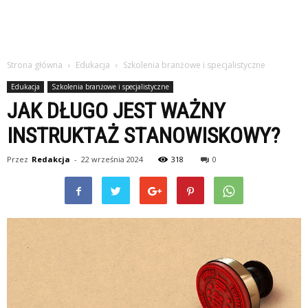
Strona główna
Edukacja
Szkolenia branżowe i specjalistyczne
Edukacja
Szkolenia branżowe i specjalistyczne
JAK DŁUGO JEST WAŻNY
INSTRUKTAŻ STANOWISKOWY?
Przez
Redakcja
-
22 września 2024
318
0