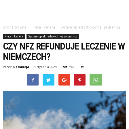
Strona główna
Praca i kariera
System opieki zdrowotnej za granicą
Praca i kariera
System opieki zdrowotnej za granicą
CZY NFZ REFUNDUJE LECZENIE W
NIEMCZECH?
Przez
Redakcja
-
3 stycznia 2024
550
0