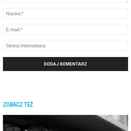
ZOBACZ TEŻ
K
K