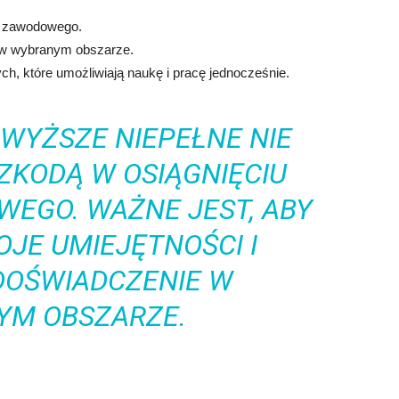
a zawodowego.
 w wybranym obszarze.
h, które umożliwiają naukę i pracę jednocześnie.
WYŻSZE NIEPEŁNE NIE
ZKODĄ W OSIĄGNIĘCIU
EGO. WAŻNE JEST, ABY
JE UMIEJĘTNOŚCI I
DOŚWIADCZENIE W
M OBSZARZE.