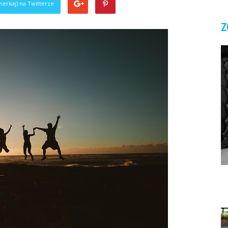
ierkaj) na Twitterze
Z