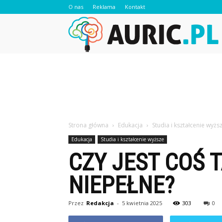
O nas
Reklama
Kontakt
A
Strona główna
Edukacja
Studia i kształcenie wyżs
Edukacja
Studia i kształcenie wyższe
CZY JEST COŚ 
NIEPEŁNE?
Przez
Redakcja
-
5 kwietnia 2025
303
0