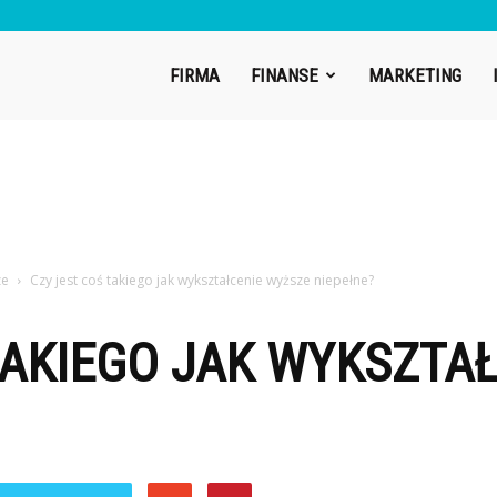
uric.pl
FIRMA
FINANSE
MARKETING
ze
Czy jest coś takiego jak wykształcenie wyższe niepełne?
TAKIEGO JAK WYKSZTA