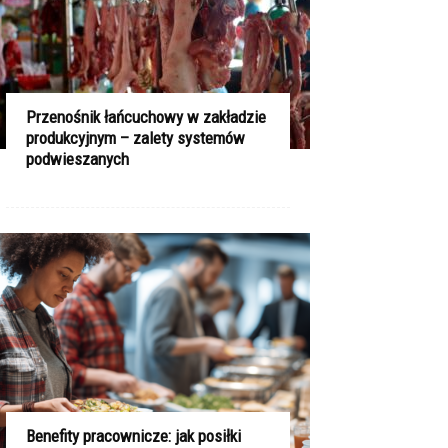
Przenośnik łańcuchowy w zakładzie
produkcyjnym – zalety systemów
podwieszanych
Benefity pracownicze: jak posiłki