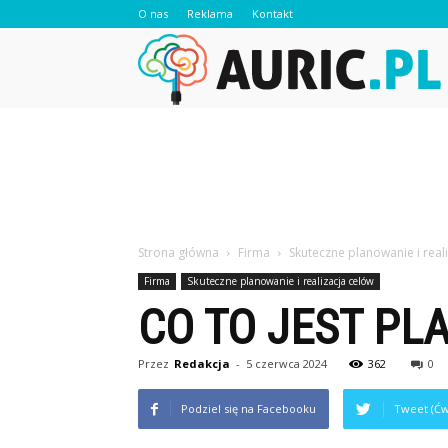
O nas
Reklama
Kontakt
A
Strona główna
Firma
Skuteczne planowanie i real
Firma
Skuteczne planowanie i realizacja celów
CO TO JEST PL
Przez
Redakcja
-
5 czerwca 2024
362
0
Podziel się na Facebooku
Tweet (Ćw