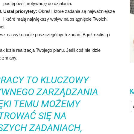
postępów i motywację do działania.
Ustal priorytety:
Określ, które zadania są najważniejsze
i które mają największy wpływ na osiągnięcie Twoich
ci.
jesz na wykonanie poszczególnych zadań. Bądź realistą i
k idzie realizacja Twojego planu. Jeśli coś nie idzie
ź zmiany.
PRACY TO KLUCZOWY
YWNEGO ZARZĄDZANIA
K
IĘKI TEMU MOŻEMY
Ka
TROWAĆ SIĘ NA
SZYCH ZADANIACH,