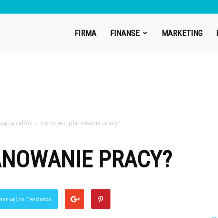
uric.pl
FIRMA
FINANSE
MARKETING
izacja celów
Co to jest planowanie pracy?
ANOWANIE PRACY?
ierkaj) na Twitterze