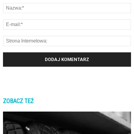
ZOBACZ TEŻ
K
K