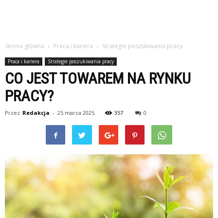
Strona główna
Praca i kariera
Strategie poszukiwania pracy
Praca i kariera
Strategie poszukiwania pracy
CO JEST TOWAREM NA RYNKU
PRACY?
Przez
Redakcja
-
25 marca 2025
357
0