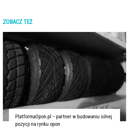
ZOBACZ TEŻ
K
K
PlatformaOpon.pl – partner w budowaniu silnej
pozycji na rynku opon